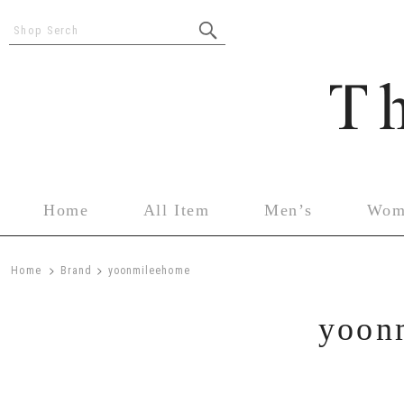
Shop Serch
Home
All Item
Men’s
Wom
>
>
Home
Brand
yoonmileehome
yoon