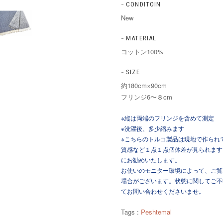
CONDITOIN
New
MATERIAL
コットン100%
SIZE
約180cm×90cm
フリンジ6〜８cm
※縦は両端のフリンジを含めて測定
※洗濯後、多少縮みます
※こちらのトルコ製品は現地で作られ
質感など１点１点個体差が見られます
にお勧めいたします。
お使いのモニター環境によって、ご覧
場合がございます。状態に関してご不
てお問い合わせくださいませ。
Tags :
Peshtemal