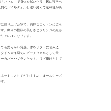
場「ハマム」で身体を拭いたり、床に寝そべ
般的なパイルタオルと違い薄くて速乾性があ
寧に織り上げた物で、肉厚なコットンに柔ら
です。織りの模様の美しさとフリンジの組み
テリアの様になります。
とても柔らかい質感。体をソフトに包み込
スタイムや海辺でのビーチタオルとして最
ァーカバーやブランケット、ひざ掛けとして
にネットに入れてがおすすめ。オールシーズ
です。