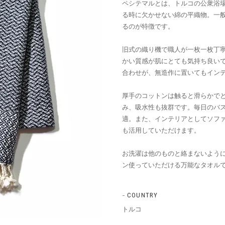
ペシテマルとは、トルコの公衆浴
る時に欠かせない綿の平織物。一
るのが特徴です。
旧式の織り機で職人が一枚一枚丁
かい質感が肌にとても気持ち良い
合わせが、無造作に置いてもイン
厚手のコットンは触ると滑らかで
み、吸水性も抜群です。毎日のバ
適。また、インテリアとしてソフ
も活用していただけます。
お洗濯は他のものと絡まないよう
ン使っていただける万能なタオル
COUNTRY
トルコ