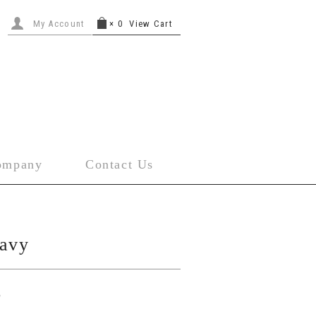
My Account
×
0
View Cart
ompany
Contact Us
Navy
ー