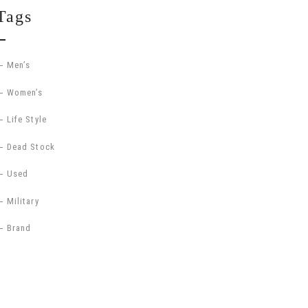
Tags
Men’s
Women’s
Life Style
Dead Stock
Used
Military
Brand