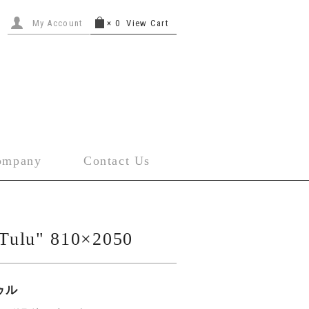
My Account
×
0
View Cart
ompany
Contact Us
"Tulu" 810×2050
ゥル