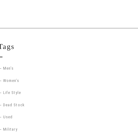
Tags
Men’s
Women’s
Life Style
Dead Stock
Used
Military