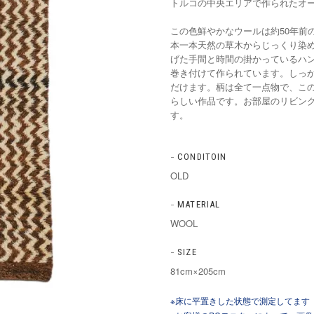
トルコの中央エリアで作られたオール
この色鮮やかなウールは約50年前
本一本天然の草木からじっくり染
げた手間と時間の掛かっているハ
巻き付けて作られています。しっか
だけます。柄は全て一点物で、こ
らしい作品です。お部屋のリビン
す。
CONDITOIN
OLD
MATERIAL
WOOL
SIZE
81cm×205cm
※床に平置きした状態で測定してます