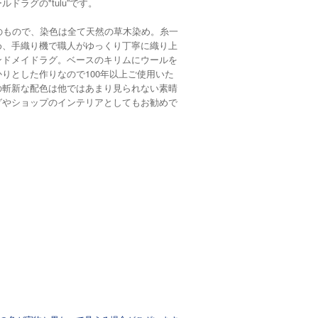
ドラグの"tulu”です。
のもので、染色は全て天然の草木染め。糸一
め、手織り機で職人がゆっくり丁寧に織り上
ンドメイドラグ。ベースのキリムにウールを
りとした作りなので100年以上ご使用いた
の斬新な配色は他ではあまり見られない素晴
グやショップのインテリアとしてもお勧めで