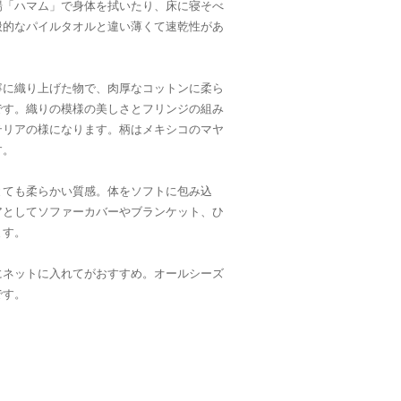
場「ハマム」で身体を拭いたり、床に寝そべ
般的なパイルタオルと違い薄くて速乾性があ
寧に織り上げた物で、肉厚なコットンに柔ら
です。織りの模様の美しさとフリンジの組み
テリアの様になります。柄はメキシコのマヤ
す。
とても柔らかい質感。体をソフトに包み込
アとしてソファーカバーやブランケット、ひ
ます。
にネットに入れてがおすすめ。オールシーズ
です。