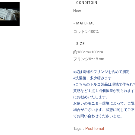
CONDITOIN
New
MATERIAL
コットン100%
SIZE
約180cm×100cm
フリンジ6〜８cm
※縦は両端のフリンジを含めて測定
※洗濯後、多少縮みます
※こちらのトルコ製品は現地で作られ
質感など１点１点個体差が見られます
にお勧めいたします。
お使いのモニター環境によって、ご覧
場合がございます。状態に関してご不
てお問い合わせくださいませ。
Tags :
Peshtemal