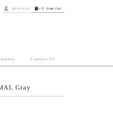
My Account
×
0
View Cart
ompany
Contact Us
MAL Gray