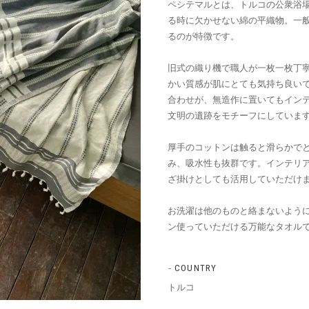
ペシテマルとは、トルコの公衆浴
る時に欠かせない綿の平織物。一
るのが特徴です。
旧式の織り機で職人が一枚一枚丁
かい質感が肌にとても気持ち良い
合わせが、無造作に置いてもイン
文明の遺跡をモチーフにしていま
厚手のコットンは触ると滑らかで
み、吸水性も抜群です。インテリ
ざ掛けとしても活用していただけ
お洗濯は他のものと絡まないよう
ン使っていただける万能なタオル
COUNTRY
トルコ