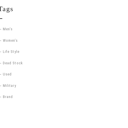
Tags
Men’s
Women’s
Life Style
Dead Stock
Used
Military
Brand