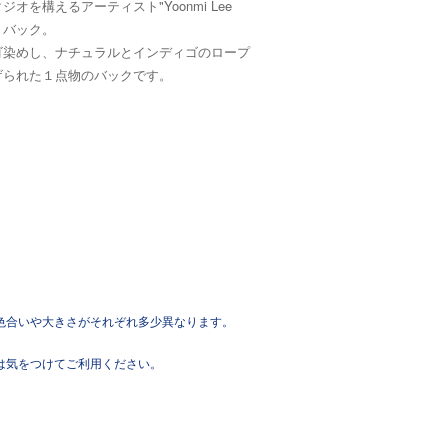
を構えるアーティスト"Yoonmi Lee
トバック。
ゴ染めし、ナチュラルとインディゴのロープ
げられた１点物のバックです。
色合いや大きさがそれぞれ多少異なります。
は気をつけてご利用ください。