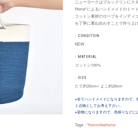
ニューヨークはブルックリンにスタジオ
Home"によるハンドメイドのトー
コットン素材のロープをインディ
を丁寧に重ね合わすことで作り上
CONDITOIN
NEW
MATERIAL
コットン100%
SIZE
たて約33cm× よこ約26cm
※全てハンドメイドになりますので、
１点物としてお考え下さい。
※染物になりますので、色移りなどに
Tags :
Yoonmileehome