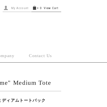
My Account
×
0
View Cart
ompany
Contact Us
me" Medium Tote
 ミディアムトートバック