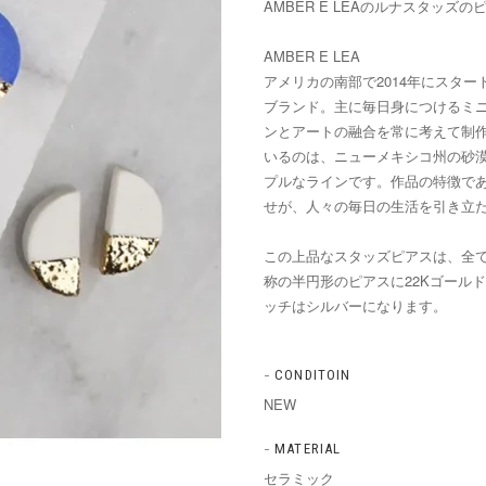
AMBER E LEAのルナスタッズ
AMBER E LEA
アメリカの南部で2014年にスタ
ブランド。主に毎日身につけるミ
ンとアートの融合を常に考えて制
いるのは、ニューメキシコ州の砂
プルなラインです。作品の特徴で
せが、人々の毎日の生活を引き立
この上品なスタッズピアスは、全
称の半円形のピアスに22Kゴール
ッチはシルバーになります。
CONDITOIN
NEW
MATERIAL
セラミック