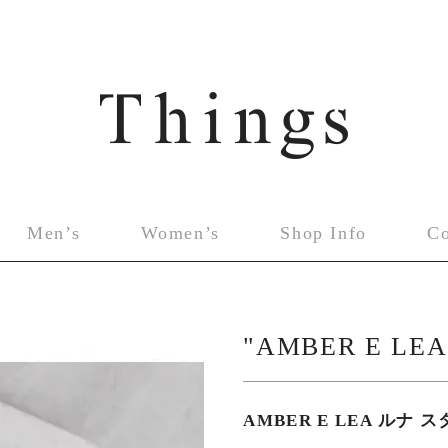
Men’s
Women’s
Shop Info
C
"AMBER E LE
AMBER E LEA ルナ 