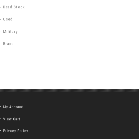
Dead Stock
Used
Military
Brand
My Account
View Cart
Privacy Policy