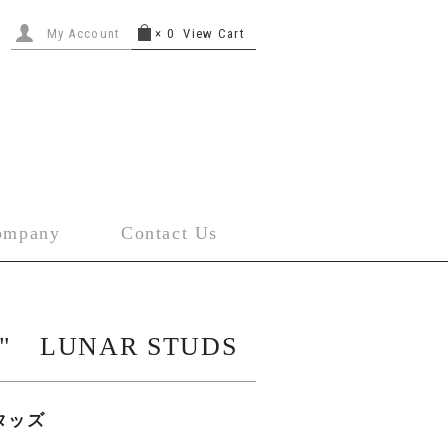
My Account
×
0
View Cart
ompany
Contact Us
A" LUNAR STUDS
スタッズ