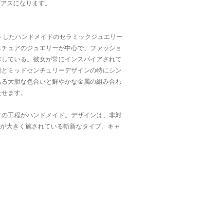
のピアスになります。
ートしたハンドメイドのセラミックジュエリー
ニチュアのジュエリーが中心で、ファッショ
作している。彼女が常にインスパイアされて
漠とミッドセンチュリーデザインの特にシン
ある大胆な色合いと鮮やかな金属の組み合わ
たせます。
ての工程がハンドメイド。デザインは、非対
ドが大きく施されている斬新なタイプ。キャ