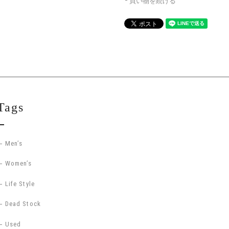
買い物を続ける
Tags
Men’s
Women’s
Life Style
Dead Stock
Used