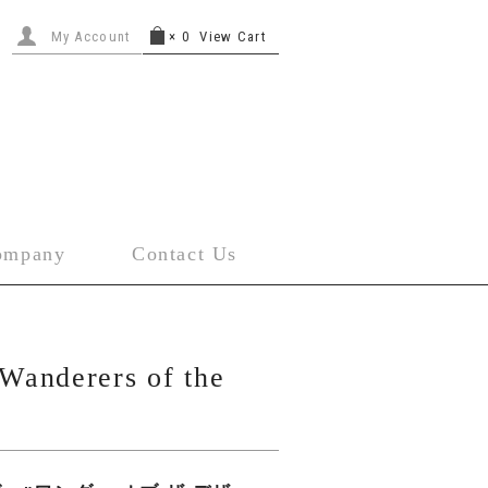
My Account
×
0
View Cart
ompany
Contact Us
anderers of the