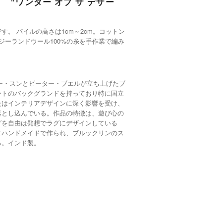
 "ワンダー オブ ザ デザー
。 パイルの高さは1cm～2cm。コットン
ジーランドウール100%の糸を手作業で編み
フィービー・スンとピーター・ブエルが立ち上げたブ
ートのバックグランドを持っており特に国立
たはインテリアデザインに深く影響を受け、
落とし込んでいる。作品の特徴は、遊び心の
グを自由は発想でラグにデザインしている
てハンドメイドで作られ、ブルックリンのス
る。インド製。