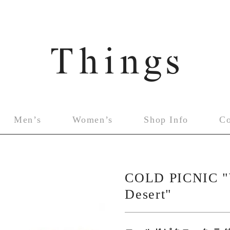
Men’s
Women’s
Shop Info
C
COLD PICNIC "W
Desert"