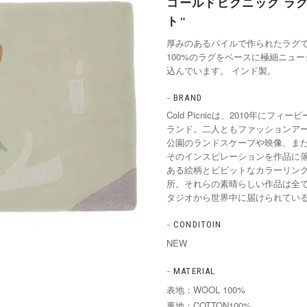
コールドピクニック ラグ
ト"
厚みのあるパイルで作られたラグです
100%のラグをベースに極細ニュー
込んでいます。 インド製。
BRAND
Cold Picnicは、2010年に
ランド。二人ともファッションア
公園のランドスケープや映像、ま
そのインスピレーションを作品に
ある絵柄とビビットなカラーリン
所。それらの素晴らしい作品は全
タジオから世界中に届けられてい
CONDITOIN
NEW
MATERIAL
表地：WOOL 100%
裏地：COTTON100%