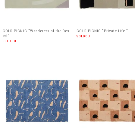
COLD PICNIC "Wanderers of the Des
COLD PICNIC "Private Life "
ert"
SOLDOUT
SOLDOUT