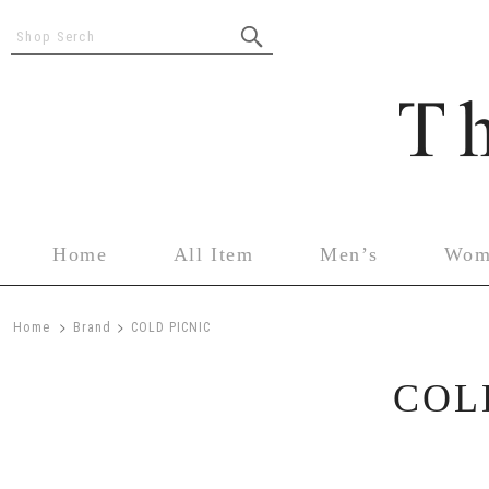
Shop Serch
Home
All Item
Men’s
Wom
>
>
Home
Brand
COLD PICNIC
COL