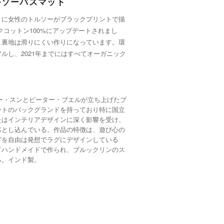
ルソーバスマット
トに女性のトルソーがブラックプリントで描
クコットン100%にアップデートされまし
、裏地は滑りにくい作りになっています。環
ルし、2021年までにはすべてオーガニック
フィービー・スンとピーター・ブエルが立ち上げたブ
ートのバックグランドを持っており特に国立
たはインテリアデザインに深く影響を受け、
落とし込んでいる。作品の特徴は、遊び心の
グを自由は発想でラグにデザインしている
てハンドメイドで作られ、ブルックリンのス
る。インド製。