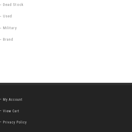
Dead Stock
Used
Military
Brand
My Account
View Cart
Privacy Policy