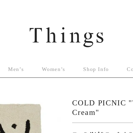
Men’s
Women’s
Shop Info
C
COLD PICNIC "T
Cream"