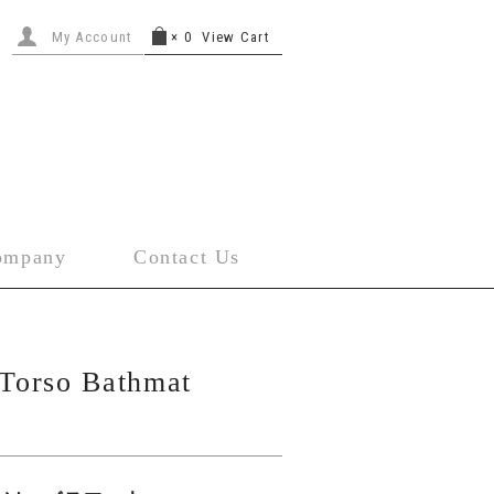
My Account
×
0
View Cart
ompany
Contact Us
orso Bathmat