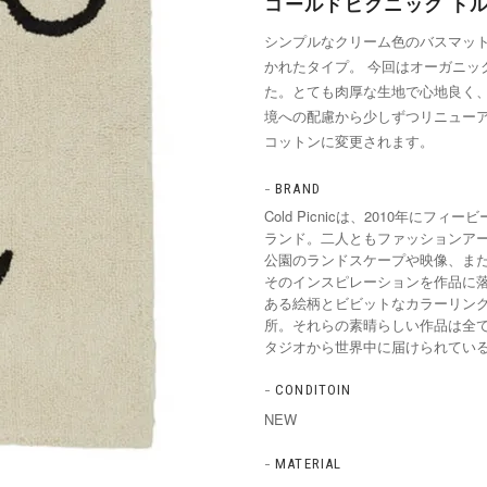
コールドピクニック ト
シンプルなクリーム色のバスマッ
かれたタイプ。 今回はオーガニッ
た。とても肉厚な生地で心地良く
境への配慮から少しずつリニューア
コットンに変更されます。
BRAND
Cold Picnicは、2010年に
ランド。二人ともファッションア
公園のランドスケープや映像、ま
そのインスピレーションを作品に
ある絵柄とビビットなカラーリン
所。それらの素晴らしい作品は全
タジオから世界中に届けられてい
CONDITOIN
NEW
MATERIAL