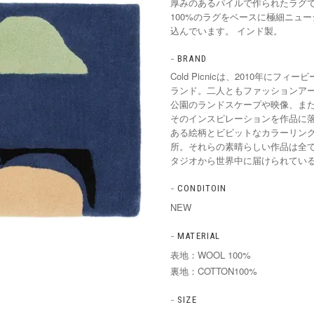
厚みのあるパイルで作られたラグです
100%のラグをベースに極細ニュー
込んでいます。 インド製。
BRAND
Cold Picnicは、2010年に
ランド。二人ともファッションア
公園のランドスケープや映像、ま
そのインスピレーションを作品に
ある絵柄とビビットなカラーリン
所。それらの素晴らしい作品は全
タジオから世界中に届けられてい
CONDITOIN
NEW
MATERIAL
表地：WOOL 100%
裏地：COTTON100%
SIZE