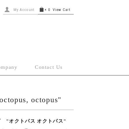
My Account
×
0
View Cart
ompany
Contact Us
ctopus, octopus"
 "オクトパス オクトパス"