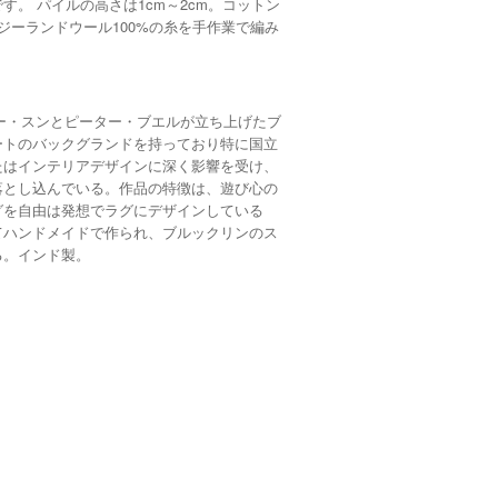
。 パイルの高さは1cm～2cm。コットン
ジーランドウール100%の糸を手作業で編み
フィービー・スンとピーター・ブエルが立ち上げたブ
ートのバックグランドを持っており特に国立
たはインテリアデザインに深く影響を受け、
落とし込んでいる。作品の特徴は、遊び心の
グを自由は発想でラグにデザインしている
てハンドメイドで作られ、ブルックリンのス
る。インド製。