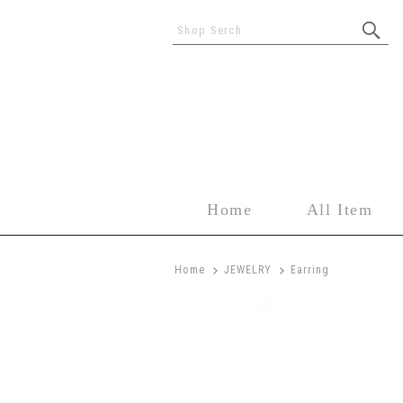
Shop Serch
Home
All Item
>
>
Home
JEWELRY
Earring