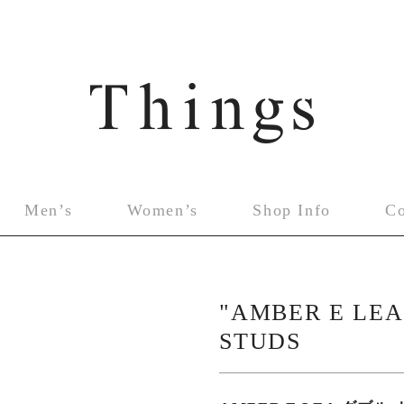
Men’s
Women’s
Shop Info
C
"AMBER E LEA
STUDS