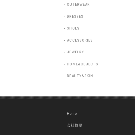
OUTERWEAR
DRESSES
SHOES
ACCESSORIES
JEWELRY
HOME&OBJECTS
BEAUTY&SKIN
Home
会社概要