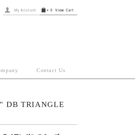
My Account
×
0
View Cart
ompany
Contact Us
" DB TRIANGLE