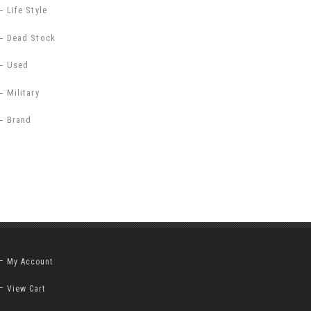
Life Style
Dead Stock
Used
Military
Brand
My Account
View Cart