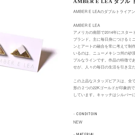
AMBER E LEA ダブ
AMBER E LEAのダブルトラ
AMBER E LEA
アメリカの南部で2014年にスタ
ブランド。主に毎日身につけるミ
ンとアートの融合を常に考えて制
いるのは、ニューメキシコ州の砂
プルなラインです。作品の特徴で
せが、人々の毎日の生活を引き立
この上品なスタッズピアスは、全
形の２つの22Kゴールドが印象的
しています。キャッチはシルバー
CONDITOIN
NEW
MATERIAL